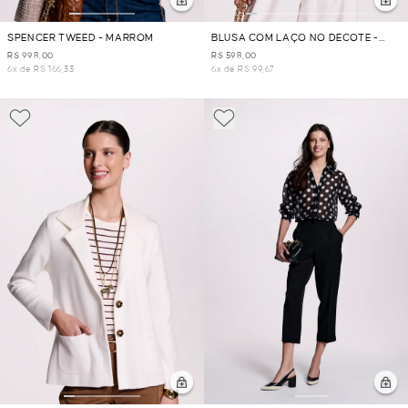
SPENCER TWEED - MARROM
BLUSA COM LAÇO NO DECOTE -
OFF WHITE
R$ 998,00
R$ 598,00
6x de R$ 166,33
6x de R$ 99,67