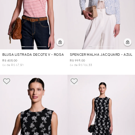
BLUSA LISTRADA DECOTE V - ROSA
SPENCER MALHA JACQUARD - AZUL
R$ 405,00
R$ 998,00
6x de R$ 67,50
6x de R$ 166,33