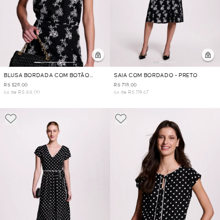
BLUSA BORDADA COM BOTÃO
SAIA COM BORDADO - PRETO
COSTAS - PRETO
R$ 528,00
R$ 718,00
6x de R$ 88,00
6x de R$ 119,67