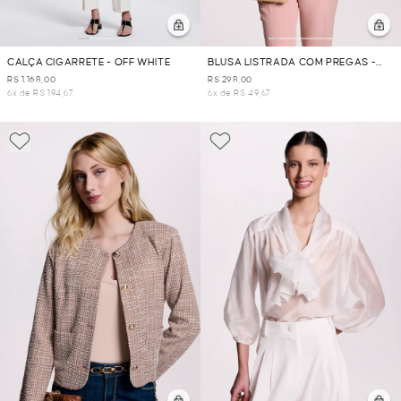
CALÇA CIGARRETE - OFF WHITE
BLUSA LISTRADA COM PREGAS -
ROSA
R$ 1.168,00
R$ 298,00
6x de R$ 194,67
6x de R$ 49,67