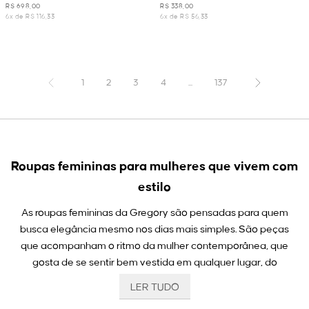
OFF WHITE
R$ 698,00
R$ 338,00
6x de R$ 116,33
6x de R$ 56,33
1
2
3
4
...
137
Roupas femininas para mulheres que vivem com
estilo
As roupas femininas da Gregory são pensadas para quem
busca elegância mesmo nos dias mais simples. São peças
que acompanham o ritmo da mulher contemporânea, que
gosta de se sentir bem vestida em qualquer lugar, do
escritório ao café com as amigas, de uma reunião importante
LER TUDO
a um jantar inesperado. A proposta é clara: oferecer roupas