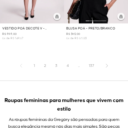
VESTIDO POÁ DECOTE V -
BLUSA POÁ - PRETO/BRANCO
PRETO/BRANCO
R$ 898,00
R$ 365,00
6x de R$ 149,67
6x de R$ 60,83
1
2
3
4
...
137
Roupas femininas para mulheres que vivem com
estilo
As roupas femininas da Gregory são pensadas para quem
busca elegância mesmo nos dias mais simples. São peças