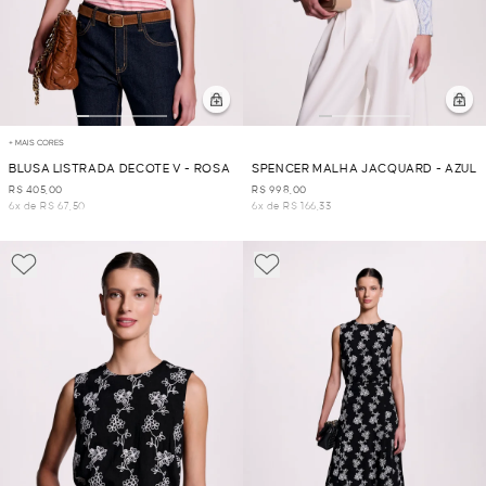
+ MAIS CORES
BLUSA LISTRADA DECOTE V - ROSA
SPENCER MALHA JACQUARD - AZUL
R$ 405,00
R$ 998,00
6x de R$ 67,50
6x de R$ 166,33