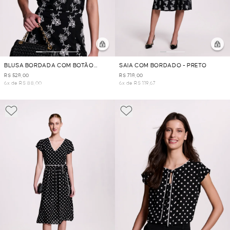
BLUSA BORDADA COM BOTÃO
SAIA COM BORDADO - PRETO
COSTAS - PRETO
R$ 528,00
R$ 718,00
6x de R$ 88,00
6x de R$ 119,67