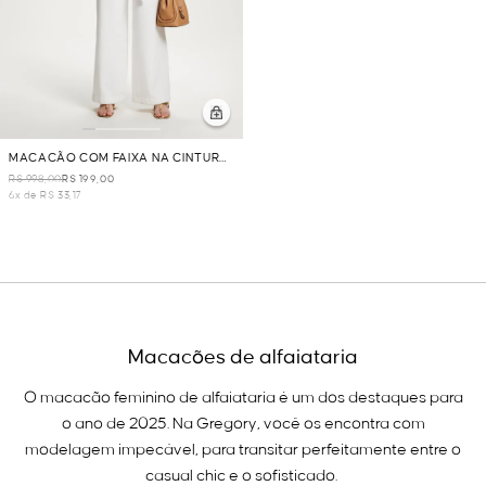
MACACÃO COM FAIXA NA CINTURA
- OFF WHITE
R$ 998,00
R$ 199,00
6x de R$ 33,17
Macacões de alfaiataria
O macacão feminino de alfaiataria é um dos destaques para
o ano de 2025. Na Gregory, você os encontra com
modelagem impecável, para transitar perfeitamente entre o
casual chic e o sofisticado.