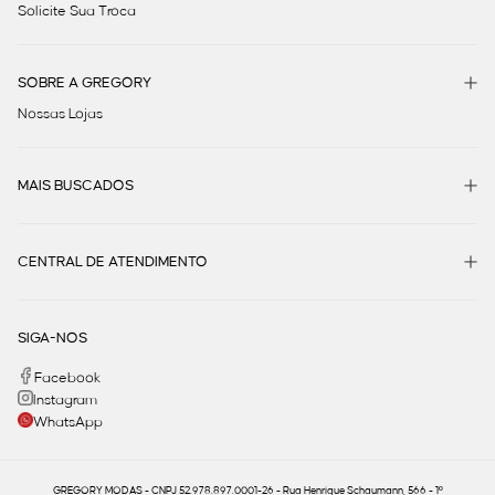
Solicite Sua Troca
rasteiras,tornando o seu visual ainda mais moderno.
Encontre seu macacão na Gregory!
SOBRE A GREGORY
Nossas Lojas
Longo, curto ou pantalona, o macacão alfaiataria feminino é
um must-have do guarda-roupa.
Garanta já o seu na Gregory com parcelamento em até 6x
MAIS BUSCADOS
sem juros e Frete Grátis acima de R$ 699,00.
CENTRAL DE ATENDIMENTO
Encontre outras categorias
Malha
|
Tricot
|
Blazers de Alfaiataria
|
Calças de
Alfaiataria
|
Vestidos de Alfaiataria
SIGA-NOS
Facebook
Instagram
WhatsApp
GREGORY MODAS - CNPJ 52.978.897.0001-26 - Rua Henrique Schaumann, 566 - 1º