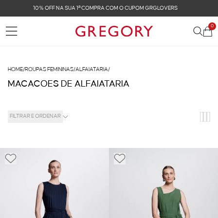
FRETE GRÁTIS NAS COMPRAS ACIMA DE R$ 899
0
HOME
/
ROUPAS FEMININAS
/
ALFAIATARIA
/
MACACOES DE ALFAIATARIA
FILTRAR E ORDENAR