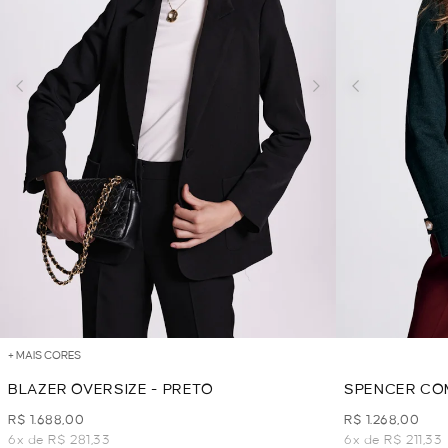
+ MAIS CORES
BLAZER OVERSIZE - PRETO
SPENCER CO
VERDE
R$ 1.688,00
R$ 1.268,00
6x de R$ 281,33
6x de R$ 211,33