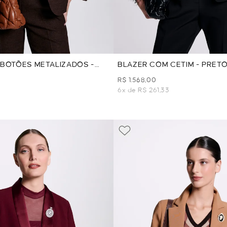
BOTÕES METALIZADOS -
BLAZER COM CETIM - PRET
R$ 1.568,00
7
6x de R$ 261,33