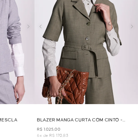
 MESCLA
BLAZER MANGA CURTA COM CINTO -
VERDE OLIVA
R$ 1.025,00
6x de R$ 170,83