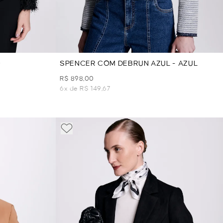
O
SPENCER COM DEBRUN AZUL - AZUL
R$ 898,00
6x de R$ 149,67