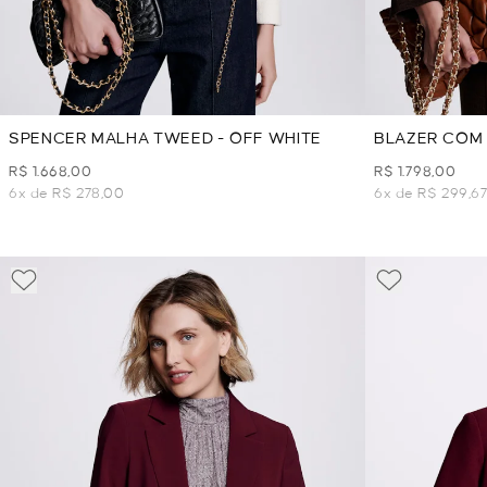
SPENCER MALHA TWEED - OFF WHITE
BLAZER COM 
MARROM
R$ 1.668,00
R$ 1.798,00
6x de R$ 278,00
6x de R$ 299,6