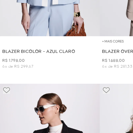
+ MAIS CORES
BLAZER BICOLOR - AZUL CLARO
BLAZER OVER
R$ 1.798,00
R$ 1.688,00
6x de R$ 299,67
6x de R$ 281,33