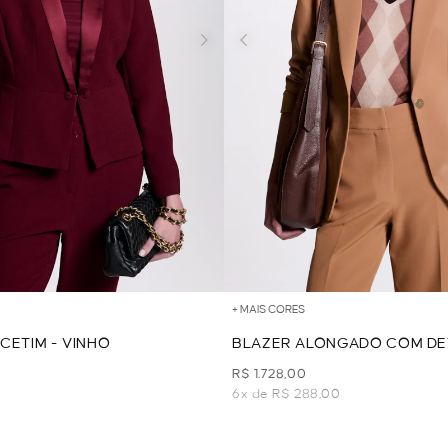
+ MAIS CORES
CETIM - VINHO
BLAZER ALONGADO COM DE
FIVELAS - CAMEL
R$ 1.728,00
3
6x de R$ 288,00