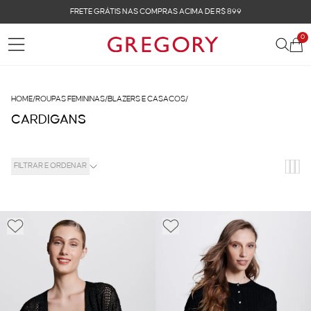
FRETE GRÁTIS NAS COMPRAS ACIMA DE R$ 899
0
HOME
/
ROUPAS FEMININAS
/
BLAZERS E CASACOS
/
CARDIGANS
FILTRAR E ORDENAR