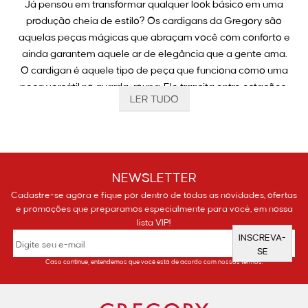
Já pensou em transformar qualquer look básico em uma
produção cheia de estilo? Os cardigans da Gregory são
aquelas peças mágicas que abraçam você com conforto e
ainda garantem aquele ar de elegância que a gente ama.
O cardigan é aquele tipo de peça que funciona como uma
peça versátil no guarda-roupa. Ele transita entre estações,
LER TUDO
combina com diferentes estilos e oferece a dose ideal de
aconchego sem perder a sofisticação.
Na Gregory, cada cardigan é criado com atenção aos
detalhes que fazem toda a diferença, seja pela modelagem
impecável, pelo toque macio dos tecidos ou pelos
NEWSLETTER
acabamentos que elevam a peça.
Cadastre-se agora e fique por dentro de todas as novidades, ofertas
É o tipo de escolha que você veste e imediatamente sente a
e promoções que preparamos especialmente para você, em nossa
diferença no caimento, no conforto e na elegância do visual.
lista VIP!
INSCREVA-
SE
Por que escolher um cardigan feminino?
Caso continue, entendemos que você está de acordo com nossos termos.
O cardigan é uma roupa versátil, que combina com tudo e
nunca sai de moda. Ele é perfeito para dias mais fresquinhos,