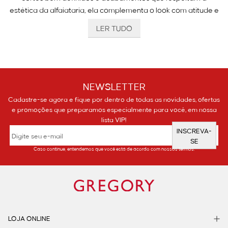
estética da alfaiataria, ela complementa o look com atitude e
equilíbrio. Ideal para dias em que o clima muda ou para
LER TUDO
compor sobreposições com mais presença. Em ambientes
mais descontraídos, ela transforma produções simples em
visuais cheios de estilo. Em ocasiões mais formais, funciona
como terceira peça para composições modernas e elegantes.
A jaqueta feminina certa pode mudar o tom do look inteiro, e
NEWSLETTER
aqui, isso acontece com leveza e intenção.
Cadastre-se agora e fique por dentro de todas as novidades, ofertas
e promoções que preparamos especialmente para você, em nossa
lista VIP!
Modelos de jaqueta da Gregory: para estilos
INSCREVA-
que não abrem mão da elegância
SE
Caso continue, entendemos que você está de acordo com nossos termos.
A Gregory reúne modelos de jaqueta para diferentes estilos.
São peças que conversam com o closet da mulher
contemporânea e combinam com:
vestidos;
calças;
LOJA ONLINE
saias;