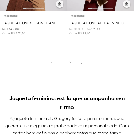
+ MAIS CORES
+ MAIS CORES
JAQUETA COM BOLSOS - CAMEL
JAQUETA COM LAPELA - VINHO
R$ 1.545,00
R$ 888,00
R$ 599,00
6x de R$ 257,50
6x de R$ 99,83
1
2
Jaqueta feminina: estilo que acompanha seu
ritmo
A jaqueta feminina da Gregory foi feita para mulheres que
querem unir elegância e praticidade com personalidade. Com
cortes bem definidos e acabamentos que respeitam a