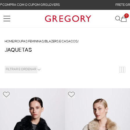
FRETE GRÁTIS NAS COMPRAS ACIMA DE R$ 899
0
HOME
/
ROUPAS FEMININAS
/
BLAZERS E CASACOS
/
JAQUETAS
FILTRAR E ORDENAR