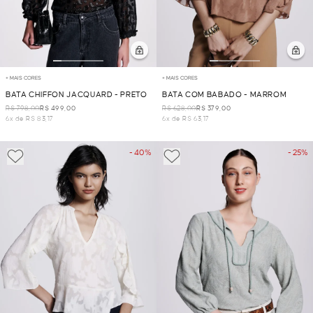
+ MAIS CORES
+ MAIS CORES
BATA CHIFFON JACQUARD - PRETO
BATA COM BABADO - MARROM
R$ 798,00
R$ 499,00
R$ 628,00
R$ 379,00
6x de R$ 83,17
6x de R$ 63,17
- 40%
- 25%