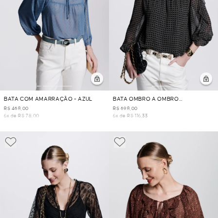
BATA COM AMARRAÇÃO - AZUL
BATA OMBRO A OMBRO
GRAVATARIA - PRETO
R$ 468,00
R$ 698,00
6x de R$ 78,00
6x de R$ 116,33