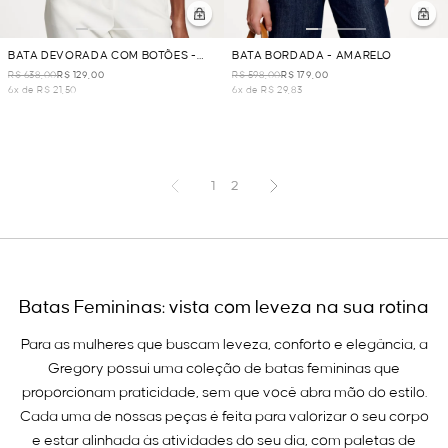
BATA DEVORADA COM BOTÕES -
BATA BORDADA - AMARELO
VERDE
R$ 638,00
R$ 129,00
R$ 598,00
R$ 179,00
6x de R$ 21,50
6x de R$ 29,83
1
2
Batas Femininas: vista com leveza na sua rotina
Para as mulheres que buscam leveza, conforto e elegância, a
Gregory possui uma coleção de batas femininas que
proporcionam praticidade, sem que você abra mão do estilo.
Cada uma de nossas peças é feita para valorizar o seu corpo
e estar alinhada às atividades do seu dia, com paletas de