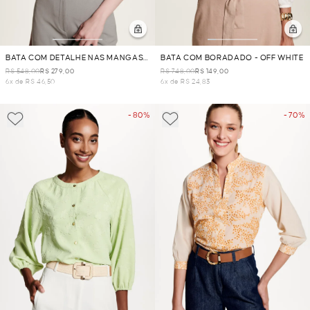
BATA COM DETALHE NAS MANGAS -
BATA COM BORADADO - OFF WHITE
PRETO
R$ 548,00
R$ 279,00
R$ 748,00
R$ 149,00
6x de R$ 46,50
6x de R$ 24,83
- 80%
- 70%