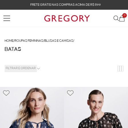
FRETE GRÁTIS NAS COMPRAS ACIMA DE R$ 899
0
HOME
/
ROUPAS FEMININAS
/
BLUSAS E CAMISAS
/
BATAS
FILTRAR E ORDENAR