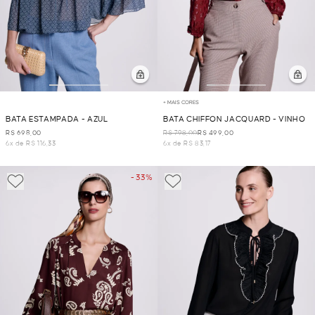
+ MAIS CORES
BATA ESTAMPADA - AZUL
BATA CHIFFON JACQUARD - VINHO
R$ 698,00
R$ 798,00
R$ 499,00
6x de R$ 116,33
6x de R$ 83,17
- 33%