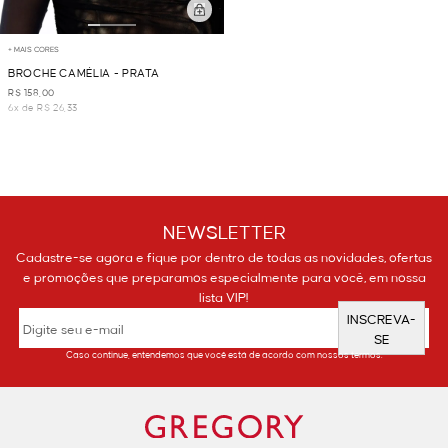
+ MAIS CORES
BROCHE CAMÉLIA - PRATA
R$ 158,00
6x de R$ 26,33
NEWSLETTER
Cadastre-se agora e fique por dentro de todas as novidades, ofertas
e promoções que preparamos especialmente para você, em nossa
lista VIP!
INSCREVA-
SE
Caso continue, entendemos que você está de acordo com nossos termos.