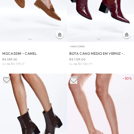
+ MAIS CORES
MOCASSIM - CAMEL
BOTA CANO MÉDIO EM VERNIZ -
VINHO
R$ 658,00
R$ 1.128,00
6x de R$ 109,67
6x de R$ 188,00
- 50%