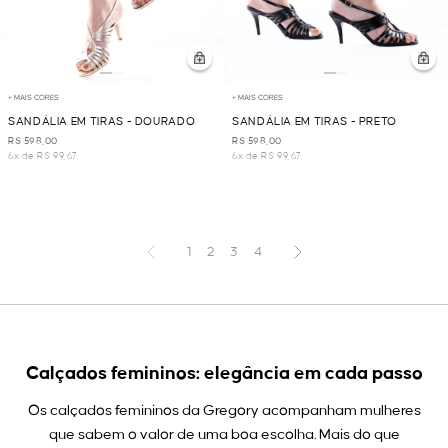
+ MAIS CORES
+ MAIS CORES
SANDÁLIA EM TIRAS - DOURADO
SANDÁLIA EM TIRAS - PRETO
R$ 598,00
R$ 598,00
6x de R$ 99,67
6x de R$ 99,67
1
2
3
4
Calçados femininos: elegância em cada passo
Os calçados femininos da Gregory acompanham mulheres
que sabem o valor de uma boa escolha. Mais do que