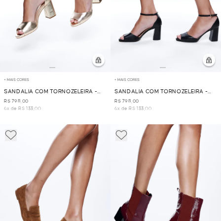
+ MAIS CORES
+ MAIS CORES
SANDALIA COM TORNOZELEIRA -
SANDALIA COM TORNOZELEIRA -
DOURADO
PRETO
R$ 798,00
R$ 798,00
6x de R$ 133,00
6x de R$ 133,00