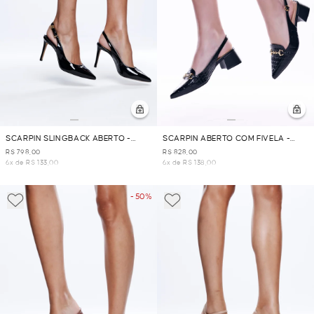
SCARPIN SLINGBACK ABERTO -
SCARPIN ABERTO COM FIVELA -
PRETO
PRETO
R$ 798,00
R$ 828,00
6x de R$ 133,00
6x de R$ 138,00
- 50%