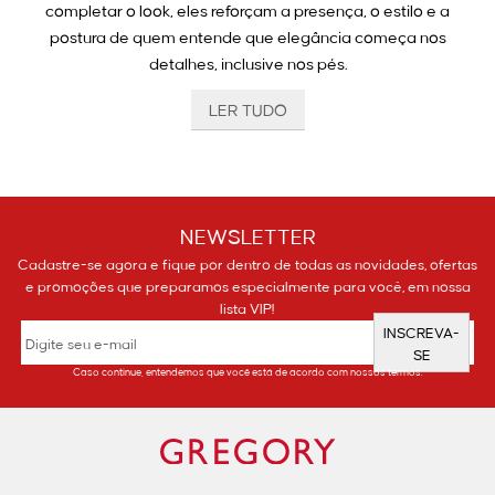
completar o look, eles reforçam a presença, o estilo e a
postura de quem entende que elegância começa nos
detalhes, inclusive nos pés.
LER TUDO
Calçado feminino: conforto com acabamento
impecável
O calçado feminino da Gregory é pensado para quem transita
NEWSLETTER
entre diferentes compromissos com leveza e segurança. Os
Cadastre-se agora e fique por dentro de todas as novidades, ofertas
modelos combinam design refinado com materiais de alta
e promoções que preparamos especialmente para você, em nossa
qualidade, garantindo conforto sem comprometer a estética.
lista VIP!
Um aliado silencioso da mulher que se movimenta com
INSCREVA-
SE
firmeza e classe.
Caso continue, entendemos que você está de acordo com nossos termos.
Sapato feminino: sofisticação do escritório ao
jantar