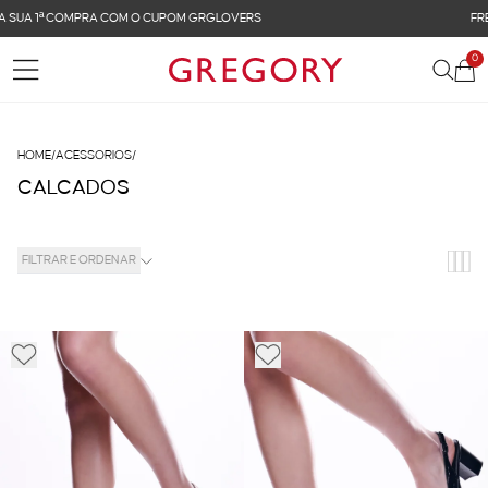
FRETE GRÁTIS NAS COMPRAS ACIMA DE R$ 899
0
HOME
/
ACESSORIOS
/
CALCADOS
FILTRAR E ORDENAR