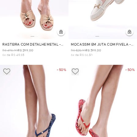
RASTEIRA COM DETALHE METAL -
MOCASSIM EM JUTA COM FIVELA -
AREIA
AREIA
R$ 498,00
R$ 299,00
R$ 525,00
R$ 399,00
6x de R$ 49,83
6x de R$ 66,50
- 50%
- 50%