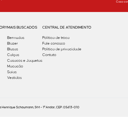
Caso con
GORY
MAIS BUSCADOS
CENTRAL DE ATENDIMENTO
Bermudas
Política de troca
Blazer
Fale conosco
Blusas
Politica de privacidade
Calças
Contato
Casacos e Jaquetas
Macacão
Saias
Vestidos
Henrique Schaumann, 566 - 1º Andar, CEP: 05413-010