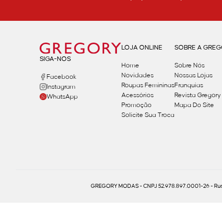
LOJA ONLINE
SOBRE A GRE
SIGA-NOS
Home
Sobre Nós
Novidades
Nossas Lojas
Facebook
Roupas Femininas
Franquias
Instagram
Acessórios
Revista Gregory
WhatsApp
Promoção
Mapa Do Site
Solicite Sua Troca
GREGORY MODAS - CNPJ 52.978.897.0001-26 - Rua 