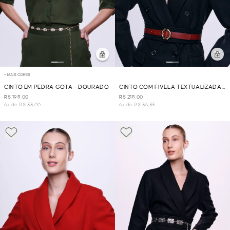
+ MAIS CORES
CINTO EM PEDRA GOTA - DOURADO
CINTO COM FIVELA TEXTUALIZADA -
VINHO
R$ 198,00
R$ 218,00
6x de R$ 33,00
6x de R$ 36,33