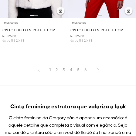
+ MAIS CORES
+ MAIS CORES
CINTO DUPLO EM ROLETE COM
CINTO DUPLO EM ROLETE COM
FIVELA - PRETO
FIVELA - CARAMELO
R$ 125,00
R$ 125,00
6x de R$ 20,83
6x de R$ 20,83
1
2
3
4
5
6
Cinto feminino: estrutura que valoriza o look
O cinto feminino da Gregory não é apenas um acessório: é
aquele detalhe que completa o visual com elegância. Seja
marcando a cintura sobre um vestido fluido ou finalizando uma