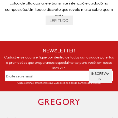
calça de alfaiataria, ele transmite intenção e cuidado na
composição. Um toque discreto que revela muito sobre quem
veste.
LER TUDO
Cinto de couro feminino: firmeza e sofisticação
O cinto de couro feminino é peça-chave no closet de quem
NEWSLETTER
preza por qualidade e estilo atemporal. Em tons clássicos
Cadastre-se agora e fique por dentro de todas as novidades, ofertas
como caramelo e preto, ele estrutura o look com presença,
e promoções que preparamos especialmente para você, em nossa
sem perder a leveza. Um ótimo aliado para o dia a dia de
lista VIP!
profissionais que sabem que elegância está também nos
INSCREVA-
detalhes.
SE
Caso continue, entendemos que você está de acordo com nossos termos.
Cintos femininos: equilíbrio e proporção no
visual
Os cintos femininos da Gregory acompanham saias, vestidos,