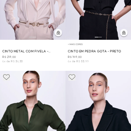
+ MAIS CORES
CINTO METAL COM FIVELA -
CINTO EM PEDRA GOTA - PRETO
DOURADO
R$ 218,00
R$ 198,00
6x de R$ 36,33
6x de R$ 33,00