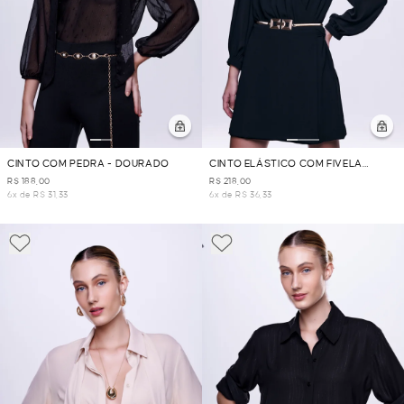
CINTO COM PEDRA - DOURADO
CINTO ELÁSTICO COM FIVELA
QUADRADA - DOURADO
R$ 188,00
R$ 218,00
6x de R$ 31,33
6x de R$ 36,33