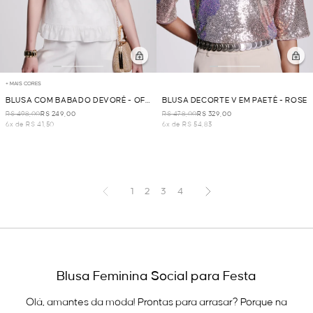
+ MAIS CORES
BLUSA COM BABADO DEVORÊ - OFF
BLUSA DECORTE V EM PAETÊ - ROSE
WHITE
R$ 498,00
R$ 249,00
R$ 478,00
R$ 329,00
6x de R$ 41,50
6x de R$ 54,83
1
2
3
4
Blusa Feminina Social para Festa
Olá, amantes da moda! Prontas para arrasar? Porque na