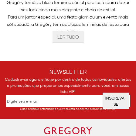
Gregory temos a blusa feminina social para festa para deixar
seu look ainda mais elegante e cheio de estilo!
Para um jantar especial, uma festa glam ou um evento mais
sofisticado, a Gregory tem as blusas femininas de festa para
você brilhar
LER TUDO
Qual tipo de calça combina com blusa social?
A escolha da calça certa pode transformar seu visual!
Portanto, a seguir estão algumas dicas:
NEWSLETTER
Calça de alfaiataria – O match perfeito para um visual
Cadastre-se agora e fique por dentro de todas as novidades, ofertas
elegante.
e promoções que preparamos especialmente para você, em nossa
Saia midi ou longa – Para mais feminilidade e sofisticação no
lista VIP!
seu visual;
INSCREVA-
Calça flare – Valoriza a silhueta e deixa o look ainda mais
SE
Caso continue, entendemos que você está de acordo com nossos termos.
poderoso.
Jeans reto ou skinny – Para um equilíbrio entre o casual e o
elegante..