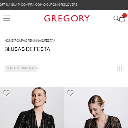
FRETE GRÁTIS NAS COMPRAS ACIMA DE R$ 899
0
HOME
/
ROUPAS FEMININAS
/
FESTA
/
BLUSAS DE FESTA
FILTRAR E ORDENAR