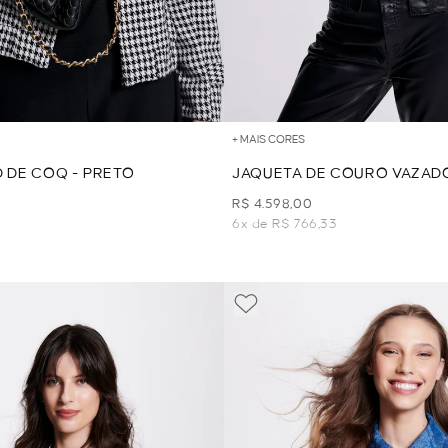
+ MAIS CORES
D DE COQ - PRETO
JAQUETA DE COURO VAZADO
R$ 4.598,00
7
6x de R$ 766,33