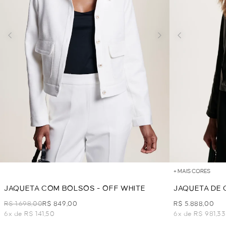
+ MAIS CORES
JAQUETA COM BOLSOS - OFF WHITE
JAQUETA DE
PRETO
R$ 1.698,00
R$ 849,00
R$ 5.888,00
6x de R$ 141,50
6x de R$ 981,33