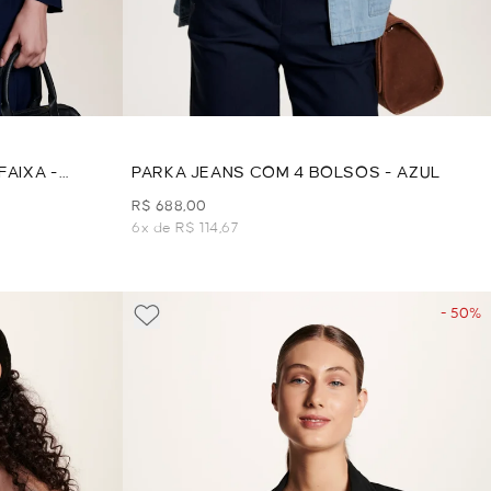
AIXA -
PARKA JEANS COM 4 BOLSOS - AZUL
R$ 688,00
6x de R$ 114,67
- 50%