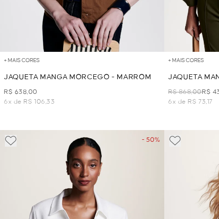
+ MAIS CORES
+ MAIS CORES
JAQUETA MANGA MORCEGO - MARROM
JAQUETA MAN
R$ 638,00
R$ 868,00
R$ 4
6x de R$ 106,33
6x de R$ 73,17
- 50%