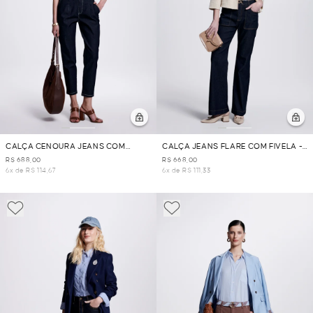
CALÇA CENOURA JEANS COM
CALÇA JEANS FLARE COM FIVELA -
PREGA E BOLSO - AZUL JEANS
AZUL JEANS
R$ 688,00
R$ 668,00
6x de R$ 114,67
6x de R$ 111,33