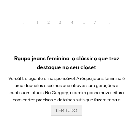
1
2
3
4
...
7
Roupa jeans feminina: o clássico que traz
destaque no seu closet
Versátil, elegante e indispensável. A roupa jeans feminina é
uma daquelas escolhas que atravessam gerações e
continuam atuais. Na Gregory, o denim ganha nova leitura
com cortes precisos e detalhes sutis que fazem toda a
diferença.
LER TUDO
Cada peça é pensada para valorizar o corpo da mulher
contemporânea, acompanhando seu ritmo sem perder o