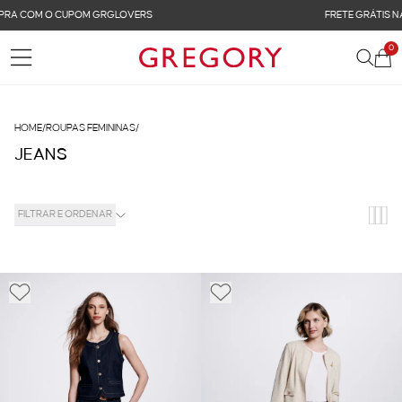
FRETE GRÁTIS NAS COMPRAS ACIMA DE R$ 899
0
HOME
/
ROUPAS FEMININAS
/
JEANS
FILTRAR E ORDENAR