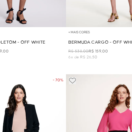
+ MAIS CORES
LETOM - OFF WHITE
BERMUDA CARGO - OFF WH
59,00
R$ 538,00
R$ 159,00
6x de R$ 26,50
- 70%