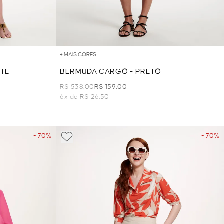
+ MAIS CORES
ITE
BERMUDA CARGO - PRETO
R$ 538,00
R$ 159,00
6x de R$ 26,50
- 70%
- 70%