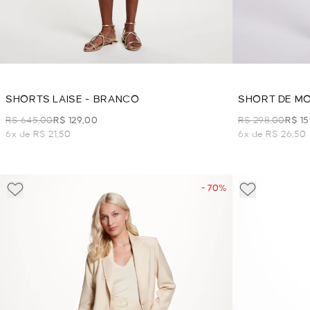
SHORTS LAISE - BRANCO
SHORT DE MO
R$ 645,00
R$ 129,00
R$ 298,00
R$ 1
6x de R$ 21,50
6x de R$ 26,50
- 70%