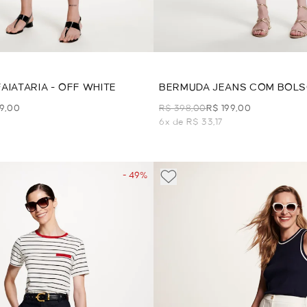
AIATARIA - OFF WHITE
BERMUDA JEANS COM BOLS
AZUL JEANS
89,00
R$ 398,00
R$ 199,00
6x de R$ 33,17
- 49%