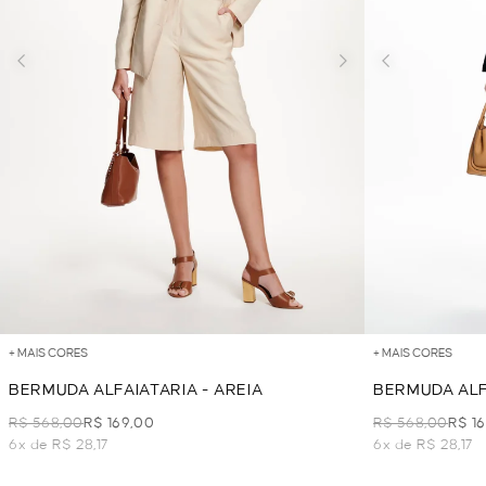
+ MAIS CORES
+ MAIS CORES
BERMUDA ALFAIATARIA - AREIA
BERMUDA ALF
R$ 568,00
R$ 169,00
R$ 568,00
R$ 1
6x de R$ 28,17
6x de R$ 28,17