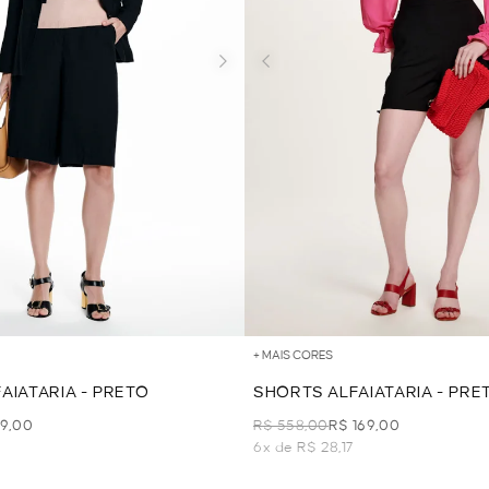
+ MAIS CORES
AIATARIA - PRETO
SHORTS ALFAIATARIA - PRE
69,00
R$ 558,00
R$ 169,00
6x de R$ 28,17