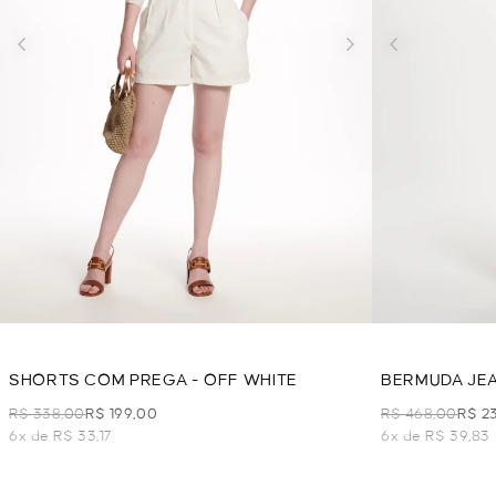
SHORTS COM PREGA - OFF WHITE
BERMUDA JEA
R$ 338,00
R$ 199,00
R$ 468,00
R$ 2
6x de R$ 33,17
6x de R$ 39,83