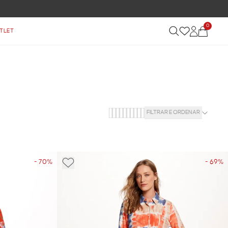
0
TLET
FILTRAR E ORDENAR
- 70%
- 69%