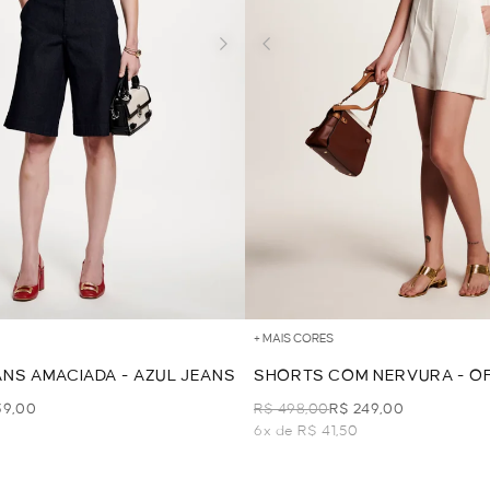
+ MAIS CORES
NS AMACIADA - AZUL JEANS
SHORTS COM NERVURA - O
39,00
R$ 498,00
R$ 249,00
6x de R$ 41,50