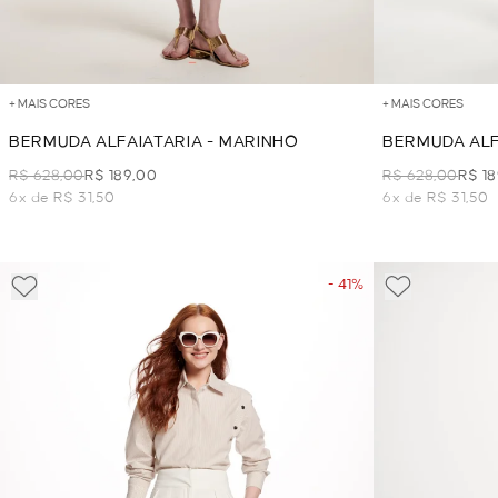
+ MAIS CORES
+ MAIS CORES
BERMUDA ALFAIATARIA - MARINHO
BERMUDA ALF
R$ 628,00
R$ 189,00
R$ 628,00
R$ 1
6x de R$ 31,50
6x de R$ 31,50
- 41%