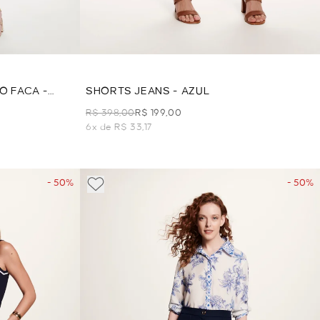
O FACA -
SHORTS JEANS - AZUL
R$ 398,00
R$ 199,00
6x de R$ 33,17
- 50%
- 50%