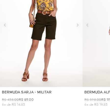
BERMUDA SARJA - MILITAR
BERMUDA ALF
R$ 438,00
R$ 89,00
R$ 598,00
R$ 11
6x de R$ 14,83
6x de R$ 19,83