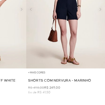
+ MAIS CORES
FF WHITE
SHORTS COM NERVURA - MARINHO
R$ 498,00
R$ 249,00
6x de R$ 41,50