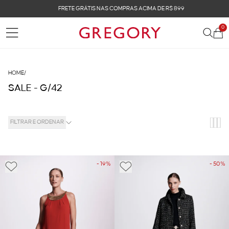
FRETE GRÁTIS NAS COMPRAS ACIMA DE R$ 899
0
HOME
/
SALE - G/42
FILTRAR E ORDENAR
- 19%
- 50%