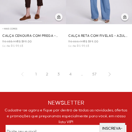
+ MAIS CORES
CALÇA CENOURA COM PREGA -
CALÇA RETA COM FIVELAS - AZUL
MARROM
CLARO
R$ 855,00
R$ 599,00
R$ 888,00
R$ 599,00
6x de R$ 99,83
6x de R$ 99,83
1
2
3
4
...
57
NEWSLETTER
Cadastre-se agora e fique por dentro de todas as novidades, ofertas
e promoções que preparamos especialmente para você, em nossa
lista VIP!
INSCREVA-