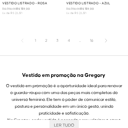
VESTIDO LISTRADO - ROSA
VESTIDO LISTRADO - AZUL
R$ 798,00
R$ 159,00
R$ 798,00
R$ 159,00
6x de R$ 26,50
6x de R$ 26,50
1
2
3
4
...
16
Vestido em promoção na Gregory
O vestido em promoção é a oportunidade ideal para renovar
o guarda-roupa com uma das peças mais completas do
universo feminino. Ele tem o poder de comunicar estilo,
postura e personalidade em um único gesto, unindo
praticidade e sofisticação.
Na Gregory, cada vestido é pensado para valorizar o corpo
LER TUDO
da mulher, respeitar os movimentos e transmitir elegância em