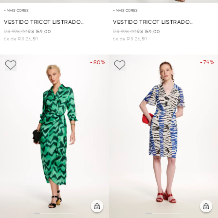
+ MAIS CORES
+ MAIS CORES
VESTIDO TRICOT LISTRADO
VESTIDO TRICOT LISTRADO
BICOLOR - MARINHO
BICOLOR - LARANJA
R$ 998,00
R$ 159,00
R$ 998,00
R$ 159,00
6x de R$ 26,50
6x de R$ 26,50
- 80%
- 79%