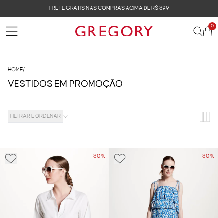
FRETE GRÁTIS NAS COMPRAS ACIMA DE R$ 899
0
HOME
/
VESTIDOS EM PROMOÇÃO
FILTRAR E ORDENAR
- 80%
- 80%