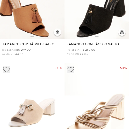
TAMANCO COM TÁSSEO SALTO -
TAMANCO COM TÁSSEO SALTO -
CAMEL
PRETO
R$ 535,00
R$ 269,00
R$ 535,00
R$ 269,00
6x de R$ 44,83
6x de R$ 44,83
- 50%
- 50%