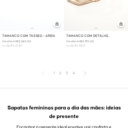
TAMANCO COM TÁSSEO - AREIA
TAMANCO COM DETALHE
TRANÇADO - DOURADO
R$ 498,00
R$ 249,00
R$ 638,00
R$ 319,00
6x de R$ 41,50
6x de R$ 53,17
1
2
3
4
Sapatos femininos para o dia das mães: ideias
de presente
Encontrar o presente ideal envolve unir conforto e