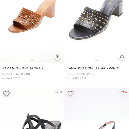
TAMANCO COM TACHA -
TAMANCO COM TACHA - PRETO
CARAMELO
R$ 658,00
R$ 139,00
R$ 658,00
R$ 139,00
6x de R$ 23,17
6x de R$ 23,17
- 71%
- 70%