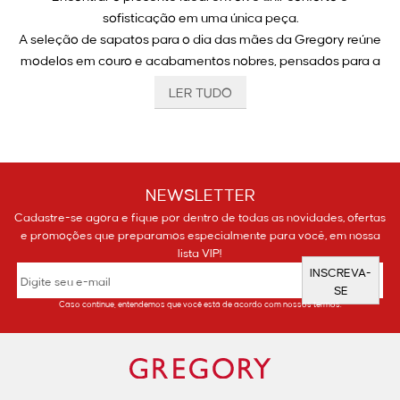
sofisticação em uma única peça.
A seleção de sapatos para o dia das mães da Gregory reúne
modelos em couro e acabamentos nobres, pensados para a
mulher contemporânea que transita entre diferentes
LER TUDO
compromissos.
São opções que elevam o visual com a qualidade e a
tradição de uma marca que entende a rotina feminina desde
1981.
NEWSLETTER
Por que garantir sapatos para o dia das mães na
Cadastre-se agora e fique por dentro de todas as novidades, ofertas
e promoções que preparamos especialmente para você, em nossa
Gregory?
lista VIP!
INSCREVA-
Presentear com um sapato Gregory é oferecer durabilidade e
SE
design atemporal para quem você ama. Nossas peças são
Caso continue, entendemos que você está de acordo com nossos termos.
desenvolvidas com materiais de alta qualidade, como o couro
legítimo, garantindo um calce macio e resistente.
A versatilidade é um pilar central, permitindo que cada
modelo seja usado tanto em ambientes profissionais quanto