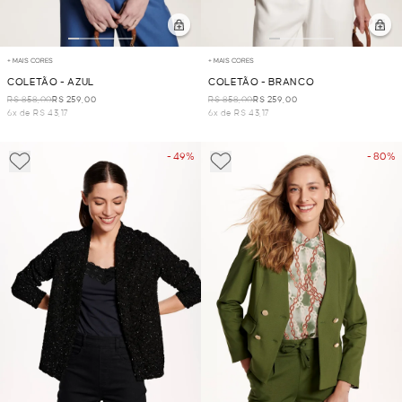
+ MAIS CORES
+ MAIS CORES
COLETÃO - AZUL
COLETÃO - BRANCO
R$ 858,00
R$ 259,00
R$ 858,00
R$ 259,00
6x de R$ 43,17
6x de R$ 43,17
- 49%
- 80%