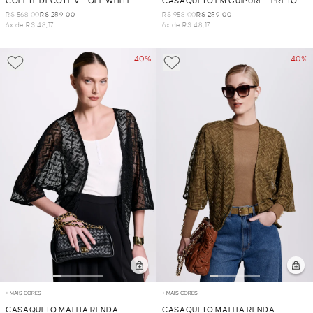
COLETE DECOTE V - OFF WHITE
CASAQUETO EM GUIPURE - PRETO
R$ 568,00
R$ 289,00
R$ 958,00
R$ 289,00
6x de R$ 48,17
6x de R$ 48,17
- 40%
- 40%
+ MAIS CORES
+ MAIS CORES
CASAQUETO MALHA RENDA -
CASAQUETO MALHA RENDA -