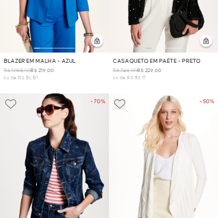
BLAZER EM MALHA - AZUL
CASAQUETO EM PAÊTE - PRETO
R$ 1.085,00
R$ 219,00
R$ 748,00
R$ 229,00
6x de R$ 36,50
6x de R$ 38,17
- 70%
- 50%