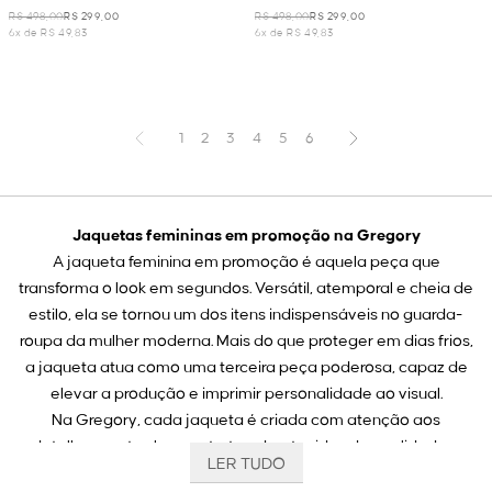
PRETO
VERDE OLIVA
R$ 498,00
R$ 299,00
R$ 498,00
R$ 299,00
6x de R$ 49,83
6x de R$ 49,83
1
2
3
4
5
6
Jaquetas femininas em promoção na Gregory
A jaqueta feminina em promoção é aquela peça que
transforma o look em segundos. Versátil, atemporal e cheia de
estilo, ela se tornou um dos itens indispensáveis no guarda-
roupa da mulher moderna. Mais do que proteger em dias frios,
a jaqueta atua como uma terceira peça poderosa, capaz de
elevar a produção e imprimir personalidade ao visual.
Na Gregory, cada jaqueta é criada com atenção aos
detalhes: cortes bem estruturados, tecidos de qualidade e
LER TUDO
acabamentos que traduzem sofisticação. E agora, com as