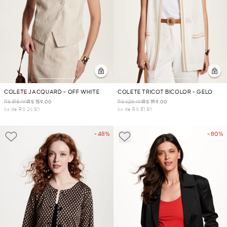
COLETE JACQUARD - OFF WHITE
COLETE TRICOT BICOLOR - GELO
R$ 515,00
R$ 159,00
R$ 628,00
R$ 189,00
6x de R$ 26,50
6x de R$ 31,50
- 48%
- 80%