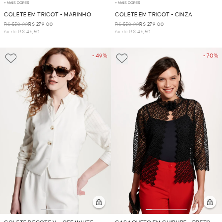
+ MAIS CORES
+ MAIS CORES
COLETE EM TRICOT - MARINHO
COLETE EM TRICOT - CINZA
R$ 558,00
R$ 279,00
R$ 558,00
R$ 279,00
6x de R$ 46,50
6x de R$ 46,50
- 49%
- 70%