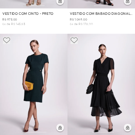
VESTIDO COM CINTO - PRETO
VESTIDO COM BABADO DIAGONAL
- PRETO
R$ 875,00
R$ 1.068,00
6x de R$ 145,83
6x de R$ 178,00