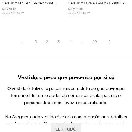
VESTIDO MALHA JERSEY COM
VESTIDO LONGO ANIMAL PRINT -
FIVELA - MARINHO
MARROM
R$ 778,00
R$ 958,00
6x de R$ 129,67
6x de R$ 159,67
1
2
3
4
...
20
Vestido: a peça que presença por si só
O vestido é, talvez, a peça mais completa do guarda-roupa
feminino. Ele tem o poder de comunicar estilo, postura e
personalidade com leveza e naturalidade.
Na Gregory, cada vestido é criado com atenção aos detalhes
que fazem toda a diferença: desde o corte preciso, passando
LER TUDO
pelos tecidos com caimento perfeito e finalizando nos