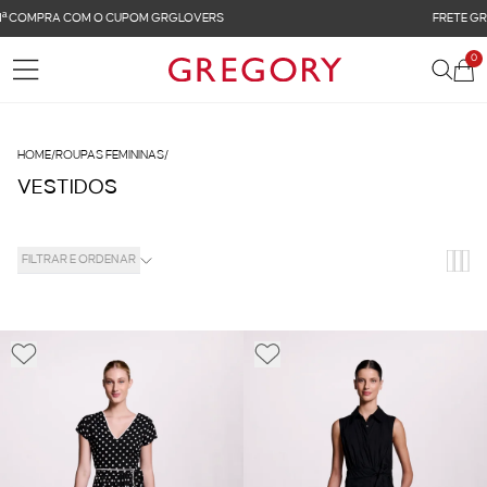
FRETE GRÁTIS NAS COMPRAS ACIMA DE R$ 899
0
HOME
/
ROUPAS FEMININAS
/
VESTIDOS
FILTRAR E ORDENAR