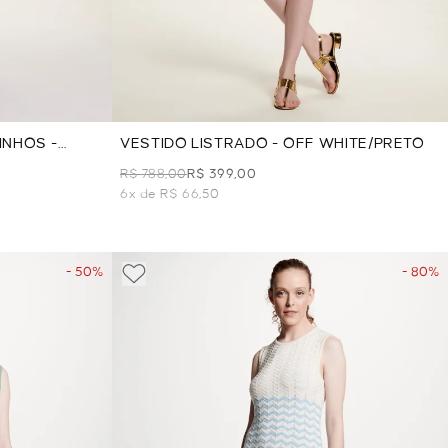
INHOS -
VESTIDO LISTRADO - OFF WHITE/PRETO
R$ 788,00
R$ 399,00
6x de R$ 66,50
- 50%
- 80%