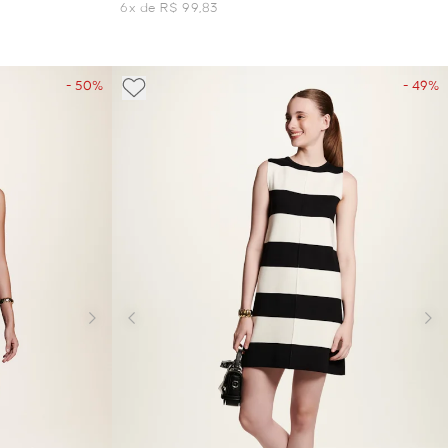
6x de R$ 99,83
- 50%
- 49%