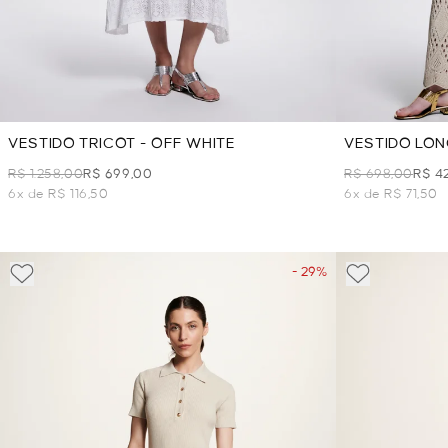
VESTIDO TRICOT - OFF WHITE
VESTIDO LON
R$ 1.258,00
R$ 699,00
R$ 698,00
R$ 4
6x de R$ 116,50
6x de R$ 71,50
- 29%