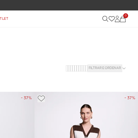
 DE R$ 899
0
TLET
FILTRAR E ORDENAR
- 37%
- 37%