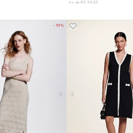
7
6x de R$ 99,83
- 39%