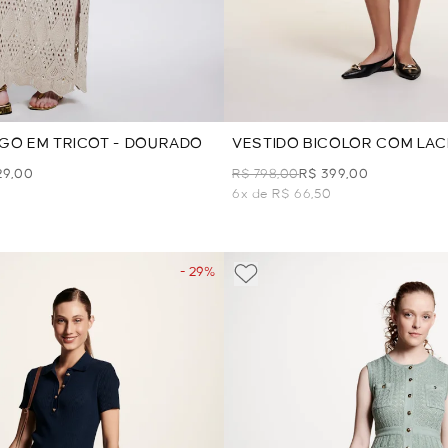
GO EM TRICOT - DOURADO
VESTIDO BICOLOR COM LAC
PRETO
29,00
R$ 798,00
R$ 399,00
6x de R$ 66,50
- 29%