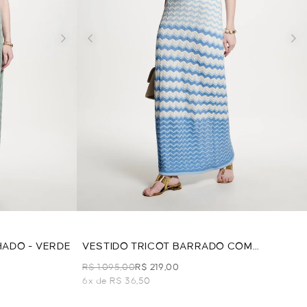
HADO - VERDE
VESTIDO TRICOT BARRADO COM
COMBINAÇÃO - AZUL
R$ 1.095,00
R$ 219,00
6x de R$ 36,50