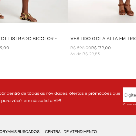
COT LISTRADO BICOLOR -
VESTIDO GOLA ALTA EM TRI
59,00
R$ 598,00
R$ 179,00
6x de R$ 29,83
por dentro de todas as novidades, ofertas e promoções que
ara você, em nossa lista VIP!
Caso con
GORY
MAIS BUSCADOS
CENTRAL DE ATENDIMENTO