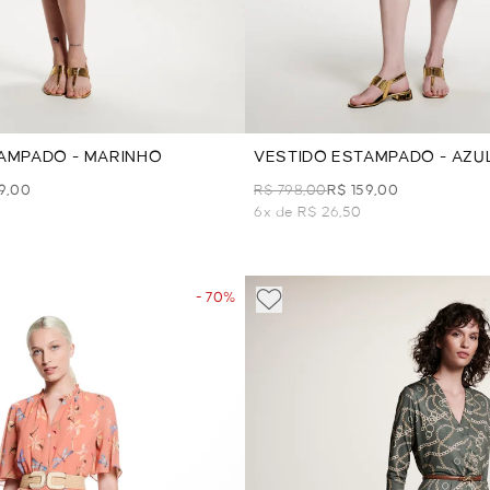
AMPADO - MARINHO
VESTIDO ESTAMPADO - AZU
9,00
R$ 798,00
R$ 159,00
6x de R$ 26,50
- 70%