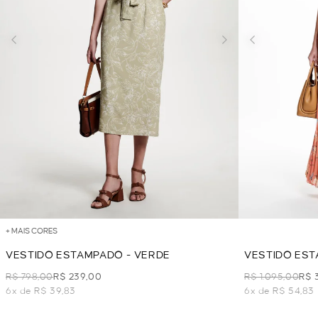
+ MAIS CORES
VESTIDO ESTAMPADO - VERDE
VESTIDO EST
LARANJA
R$ 798,00
R$ 239,00
R$ 1.095,00
R$ 
6x de R$ 39,83
6x de R$ 54,83