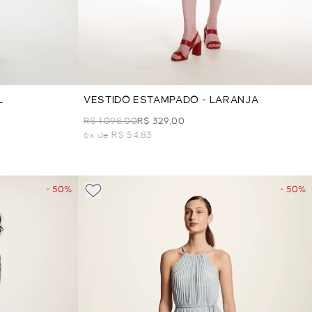
L
VESTIDO ESTAMPADO - LARANJA
R$ 1.098,00
R$ 329,00
6x de R$ 54,83
- 50%
- 50%