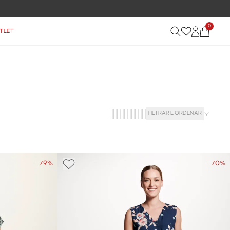
0
TLET
FILTRAR E ORDENAR
- 79%
- 70%