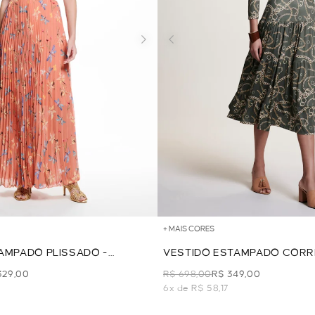
+ MAIS CORES
AMPADO PLISSADO -
VESTIDO ESTAMPADO CORR
VERDE
329,00
R$ 698,00
R$ 349,00
6x de R$ 58,17