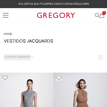
10% OFF NA SUA 1ª COMPRA COM O CUPOM GRGLOVERS
0
HOME
/
VESTIDOS JACQUARDS
FILTRAR E ORDENAR