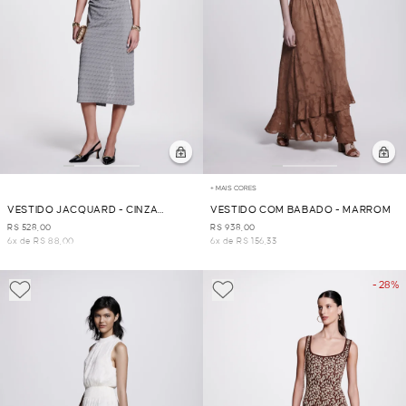
+ MAIS CORES
VESTIDO JACQUARD - CINZA
VESTIDO COM BABADO - MARROM
MESCLA
R$ 528,00
R$ 938,00
6x de R$ 88,00
6x de R$ 156,33
- 28%