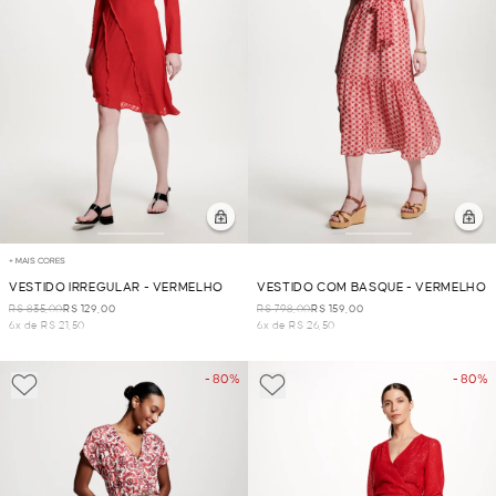
+ MAIS CORES
VESTIDO IRREGULAR - VERMELHO
VESTIDO COM BASQUE - VERMELHO
R$ 835,00
R$ 129,00
R$ 798,00
R$ 159,00
6x de R$ 21,50
6x de R$ 26,50
- 80%
- 80%