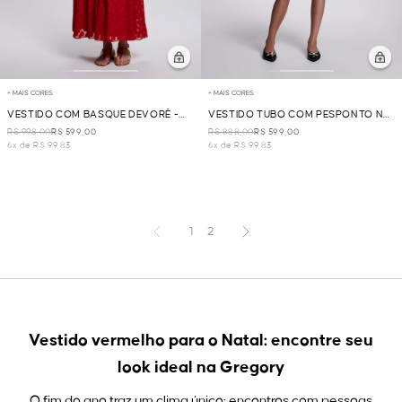
+ MAIS CORES
+ MAIS CORES
VESTIDO COM BASQUE DEVORÊ -
VESTIDO TUBO COM PESPONTO NA
VERMELHO
CINTURA - VINHO
R$ 998,00
R$ 599,00
R$ 888,00
R$ 599,00
6x de R$ 99,83
6x de R$ 99,83
1
2
Vestido vermelho para o Natal: encontre seu
look ideal na Gregory
O fim do ano traz um clima único: encontros com pessoas