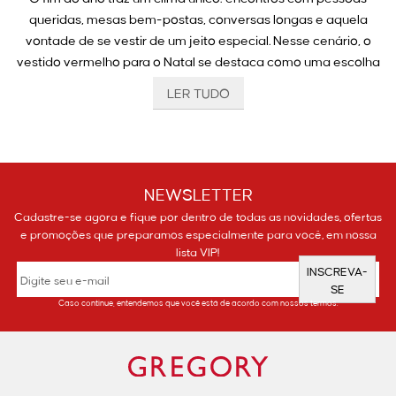
queridas, mesas bem-postas, conversas longas e aquela
vontade de se vestir de um jeito especial. Nesse cenário, o
vestido vermelho para o Natal se destaca como uma escolha
clássica, cheia de charme e significado.
LER TUDO
Na Gregory, cada peça é pensada para acompanhar esse
momento com elegância e suavidade, valorizando o corpo da
mulher e trazendo a sensação de estar pronta para celebrar
com confiança.
NEWSLETTER
Cadastre-se agora e fique por dentro de todas as novidades, ofertas
Do tom mais discreto ao vermelho profundo, nossa curadoria
e promoções que preparamos especialmente para você, em nossa
reúne opções para quem busca um visual marcante, alinhado
lista VIP!
INSCREVA-
à sofisticação que a data pede.
SE
Caso continue, entendemos que você está de acordo com nossos termos.
E é justamente esse equilíbrio que transforma o vestido
vermelho para o Natal em uma peça tão especial!