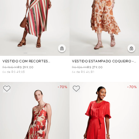
VESTIDO COM RECORTES
VESTIDO ESTAMPADO COQUEIRO -
LISTRADO - GOIABA
CORAL
R$ 985,00
R$ 299,00
R$ 928,00
R$ 279,00
6x de R$ 49,83
6x de R$ 46,50
- 70%
- 70%