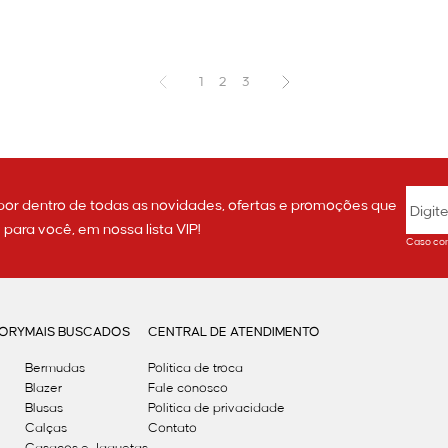
1
2
3
por dentro de todas as novidades, ofertas e promoções que
ara você, em nossa lista VIP!
Caso con
GORY
MAIS BUSCADOS
CENTRAL DE ATENDIMENTO
Bermudas
Política de troca
Blazer
Fale conosco
Blusas
Politica de privacidade
Calças
Contato