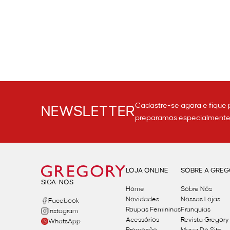
Cadastre-se agora e fique 
NEWSLETTER
preparamos especialmente p
LOJA ONLINE
SOBRE A GRE
SIGA-NOS
Home
Sobre Nós
Novidades
Nossas Lojas
Facebook
Roupas Femininas
Franquias
Instagram
Acessórios
Revista Gregory
WhatsApp