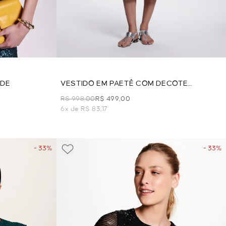
RDE
VESTIDO EM PAETÊ COM DECOTE
CRUZADO - OFF WHITE
R$ 998,00
R$ 499,00
6x de R$ 83,17
- 33%
- 33%