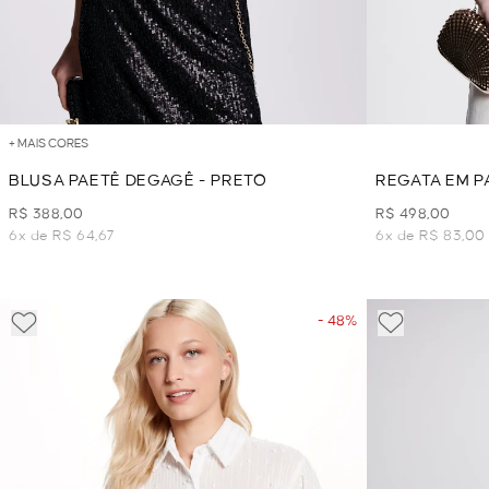
+ MAIS CORES
BLUSA PAETÊ DEGAGÊ - PRETO
REGATA EM P
R$ 388,00
R$ 498,00
6x de R$ 64,67
6x de R$ 83,00
- 48%