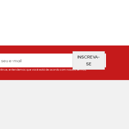
INSCREVA-
SE
tinue, entendemos que você está de acordo com nossos termos.