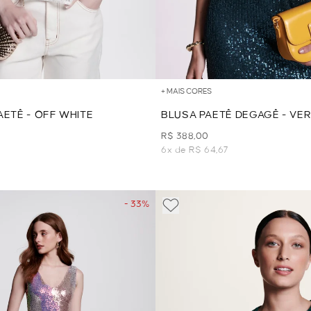
+ MAIS CORES
AETÊ - OFF WHITE
BLUSA PAETÊ DEGAGÊ - VE
R$ 388,00
6x de R$ 64,67
- 33%