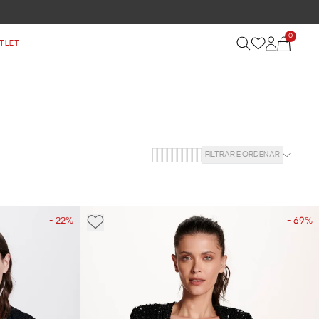
 DE R$ 899
0
TLET
FILTRAR E ORDENAR
- 22%
- 69%