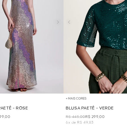
+ MAIS CORES
PAETÊ - ROSE
BLUSA PAETÊ - VERDE
99,00
R$ 445,00
R$ 299,00
6x de R$ 49,83