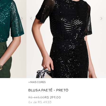
+ MAIS CORES
BLUSA PAETÊ - PRETO
R$ 445,00
R$ 299,00
6x de R$ 49,83